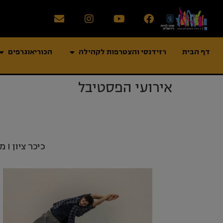
דף הבית
רזידנסי והצטרפות לקהילה
הכוריאוגרפים
אירועי הפסטיבל
כיכר ציון I ממילא I גן הסוס I אולם לאו מודל- ז'ראר בכר I כיכר פריצקר – ז'ראר בכר