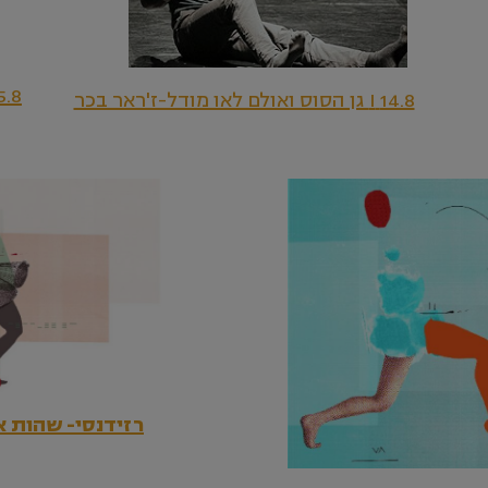
15.8 I כיכר פריצקר ואולם לאו מ
14.8 I גן הסוס ואולם לאו מודל-ז'ראר בכר
רזידנסי- שהות א