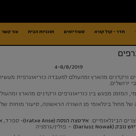
תדר - קול קורא
סטודיואים
תוכניות הבית
צור קשר
רפים
4-8/8/2019
רפים ורקדנים מהארץ ומהעולם למעבדה כוריאוגרפית מעשי
י ירושלים.
, המזמן מפגש בין כוריאוגרפים ורקדנים מהארץ ומהעולם
של מחול בינלאומי מן השורה הראשונה, סיעור מוחות של 
רים הבינלאומיים:
אירטצה הנסה (Iratxe Anse)-
ספרד,
אי
 נובק (Dariusz Nowak)
– פולין/גרמניה