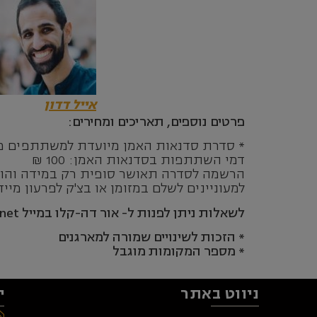
אייל דדון
פרטים נוספים, תאריכים ומחירים:
* סדרת סדנאות האמן מיועדת למשתתפים מעל גיל 19, לכוראוגרפים שהעלו לפחות יצירה אחת ולרקדנים בעלי
דמי השתתפות בסדנאות האמן: 100 ₪
הרשמה לסדרה תאושר סופית רק במידה והוס
למעוניינים לשלם במזומן או בצ'ק לפרעון מיידי, יש להגיע לאקדמיה לחדר
לשאלות ניתן לפנות ל- אור דה-קלו במייל ordekalo@bezeqint.net
* הזכות לשינויים שמורה למארגנים
* מספר המקומות מוגבל
ניווט באתר
י