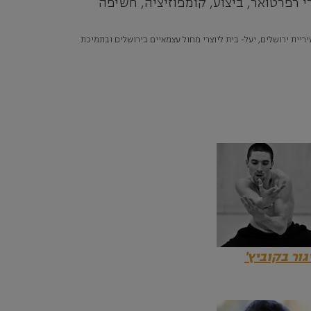
יקה ומחול בירושלים, בין השעות: 09:30 – 14:00 ותכלול שיעורי רפרטואר, ביצוע, קומפוזיציה, חשיפה
ירים בעיריית ירושלים, יעל- בית ליוצרי מחול עצמאיים בירושלים ובתמיכת
גור בקוביץ'