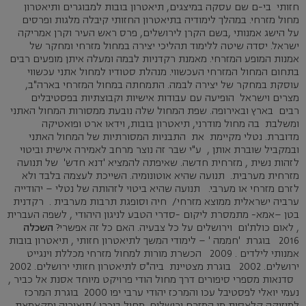
חזותי בי-ם שם עסקה במיצגים, תיאטרון בובות למבוגרים ותיאטרון
מחול מזרחי. במהלך לימודיה בתיאטרון החזותי קיבלה מלגות ופרסים
על הישג אמנותי ,בשם הקרן לירושלים, פרס ראש העיר וקרן אמריקה
ישראל. יסדה שיטה ללימוד תהליכי יצירה במחול מזרחי ומחקר של
אמנות המופע המזרחי. מאמנת רקדניות לבמה ומעלה איתן מופעים רבים
בתחום המחול המזרחי העכשווי. מנהלת סטודיו למחול אתני עכשווי
עוסקת במחקר של יצירה לבמה. התמחתה במחול המזרחי בארה"ב,
מצרים וישראל הופיעה עם עבודות אישיות וקבוצתיות בפסטיבלים
רבים בארץ ובאירופה. שפת המחול שלה נובעת ממסורות המחול האתני
ומשלבת בה מחול מודרני, תיאטרון בובות, וידאו ארט ופואטיקה
מדוברת. נטלי מקיימת את התבניות המסורתיות של המחול האתני
ובמקביל שוברת אותן , ע"י שבר זה נוצר מרחב לאמירה אישית וביטוי
לזהות נשית , מזרחית חדשה. שאיפתה להמציא 'דנא חדש' של תנועה
מזרחית מערבית. תנועה שהיא אוטונומיה. השייכת לעצמה בלבד ולא
לזרם מזרחי או מערבי. תנועה שהיא ביטוי לזהותה של נטלי – יהודייה
ערביה ישראלית ממוצא מזרחי/ חיה וסופגת תרבות מערבית . רקדנית
בטן –אמא- מתמסרת ליקום -סדרי הטבע לניגון היהודי , לשפה העברית
, לאום כולת'ום וירושלים על כל צבעיה. האם כל זה אפשרי?
השכלה
2016 בוגרת 'חממה ' – לימודי המשך לתיאטרון חזותי , תיאטרון בובות
אמנותי לילדים . 2009 הכשרת מורות למחול מזרחי מכללת וינגייט
ירושלים. 2002 בוגרת מצטיינת ביה"ס לתיאטרון חזותי ירושלים. 2002
סדנאות מספרי סיפורים דרך מחול הודי פרויקט מיוחד אסנת אל כביר ,
נעמי יואלי לפסטיבל עכו והמרכז יהודי ערבי יפו 2000 בוגרת המרכז
למוזיקה קלאסית מן המזרח ירושלים. מחול בוכרי /תיאוריה ומקאמאת