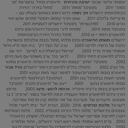
אמנותי אלעד שכטר
ישיבה מזרחית
תיאטרון מחול בהשראת 'תך
נסתר' 2011 פסטיבל 'מוזות' 2011 'מחול בזירה ' הזירה
הבינתחומית ירושלים
תך נסתר
וידאו דאנס בשיתוף פעולה עם –
מרגריטה בלקלב 2017 שאון חורף /פוסט הוסטל מתחם שושן ינאי
כורש 2016 'מתקשרות' פסטיבל ירושלים לאמנויות 2011
פסטיבל מוזות 2010 'מתחת להר' פסטיבל וידאו/דאנס ביהס
לתיאטרון חזותי י-ם 2010 'מחול בזירה' הזירה הבינתחומית
ירושלים
משחק הדואנדה
טקס פולחן ,מחול בובות וגולגלות בהשראת
כתביו של גרסיה לורקה 2003 ערב 'על חבל דק' בית תמי ת"א ניהול
אומנותי נמרוד פריד 2003 'עירפול הביאנלה ה.4 למייצג' יחד עם
ביה"ס לתיאטרון חזותי 2003 ז'ראר בכר ערב משותף עם נועה היימן
2002 פסטיבל 'אודם ' קבוצת התיאטרון הירושלמי. תיאטרון צוותא
,תל אביב 2002 פינאלה ביה"ס לתיאטרון חזותי ירושלים
גורל אכזר
תיאטרון בובות למבוגרים/עיבוד לסיפור קצר מאת קפקא 2001
מופעי חוצות בפסטיבל עכו 2001 הפסטיבל הבינלאומי לתיאטרון
בובות תיאטרון בחאן 2001 ייצוג של 'תיאטרון הקרון ' פסטיבל
לתיאטרון בובות צ'רביה איטליה.
ארוחה לרגש- מיצג
2000 מרתון
חורף ביהס לתיאטרון חזותי העבודה זכתה לתיעוד בספר:'ארטיק' 5 בו
נמצאים תיעודים של תערוכת של זוכי מלגות קרן תרבות אמריקה
לישראל.
מלגות ופרסים:
2016 -2020 חברת 'יעל -בית ליוצרי מחול
עצמאים בירושלים ' מלגת חלל חזרות בסטודיו. 2002 מלגת הצטיינות
הקרן לתרבות אמריקה ישראל על עבודת הפינאלה 'משחק הדואנדה'
2002 פרס הישג אמנותי מאת ראש העיר ירושלים , אהוד אולמרט
2000 מלגת הצטיינות מהקרן לירושלים על המייצג' ארוחה לרגש'