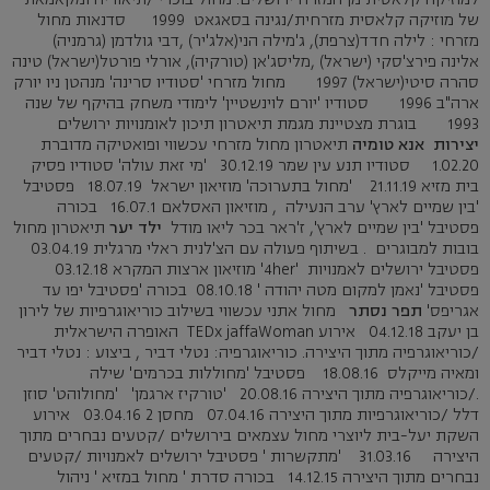
של מוזיקה קלאסית מזרחית/נגינה בסאגאט 1999 סדנאות מחול
מזרחי : לילה חדד(צרפת), ג'מילה הני(אלג'יר) ,דבי גולדמן (גרמניה)
אלינה פירצ'סקי (ישראל) ,מליסג'אן (טורקיה), אורלי פורטל(ישראל) טינה
סהרה סיטי(ישראל) 1997 מחול מזרחי 'סטודיו סרינה' מנהטן ניו יורק
ארה"ב 1996 סטודיו 'יורם לוינשטיין' לימודי משחק בהיקף של שנה
1993 בוגרת מצטיינת מגמת תיאטרון תיכון לאומנויות ירושלים
יצירות
אנא טומיה
תיאטרון מחול מזרחי עכשווי ופואטיקה מדוברת
1.02.20 סטודיו תנע עין שמר 30.12.19 'מי זאת עולה' סטודיו פסיק
בית מזיא 21.11.19 'מחול בתערוכה' מוזיאון ישראל 18.07.19 פסטיבל
'בין שמיים לארץ' ערב הנעילה , מוזיאון האסלאם 16.07.1 בכורה
פסטיבל 'בין שמיים לארץ', ז'ראר בכר ליאו מודל
ילד יער
תיאטרון מחול
בובות למבוגרים . בשיתוף פעולה עם הצ'לנית ראלי מרגלית 03.04.19
פסטיבל ירושלים לאמנויות '4her' מוזיאון ארצות המקרא 03.12.18
פסטיבל 'נאמן למקום מטה יהודה ' 08.10.18 בכורה 'פסטיבל יפו עד
אגריפס'
תפר נסתר
מחול אתני עכשווי בשילוב כוריאוגרפיות של לירון
בן יעקב 04.12.18 אירוע TEDx jaffaWoman האופרה הישראלית
/כוריאוגרפיה מתוך היצירה. כוריאוגרפיה: נטלי דביר , ביצוע : נטלי דביר
ומאיה מייקלס 18.08.16 פסטיבל 'מחוללות בכרמים' שילה
./כוריאוגרפיה מתוך היצירה 20.08.16 'טורקיז ארגמן' 'מחולוהט' סוזן
דלל /כוריאוגרפיות מתוך היצירה 07.04.16 מחסן 2 03.04.16 אירוע
השקת יעל-בית ליוצרי מחול עצמאים בירושלים /קטעים נבחרים מתוך
היצירה 31.03.16 'מתקשרות ' פסטיבל ירושלים לאמנויות /קטעים
נבחרים מתוך היצירה 14.12.15 בכורה סדרת ' מחול במזיא ' ניהול