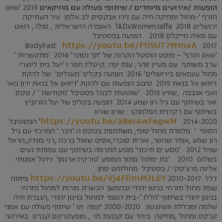
הופעות /אירועים מיוחדים / שיתופי פעולה עם מוזיקאים
2019 'שאון
חורף '-מחול ומוזיקה חיה עם נירו אבקסיס לב אלמן עיר העתיקה
ירושלים 2018 TADxWomenJaffa האופרה הישראלית , סולו , דואט
עם מאיה מייקלס 2018 הופעה בפסטיבל
https://youtu.be/F1lSUT7MmxA
2017
BodyFast
'שאון חורף' – פוסט הוסטל הקרנה של 'תך נסתר' 2016 'מתקשרות '
ערב משותף עם מעיין זוהר, ענת יפה ,קיטלין חפר ו 'יעל בית ליוצרי
מחול עצמאים בירושלים' 2016 הופעה בקליפ 'מעגלים' של להקת
דיוואן אל בנאת 2015 סיבוב הופעות עם להקת 'דיוואן אל בנאת ירון פאר
ואבי אגבבה ,שוויץ 2015 'שוטטות לבנה' פסטיבל 'מקודשת ' / טקס
זאר בשיתוף עם גיל רון שמע 2014 הופעה בקליפ של יעל הורוביץ
בשיתוף עם רקדנית הפלמנקו : שרון שגיא
https://youtu.be/aBeI4wFegwM
2014-2020' הפסטיבל
הסופי ' מלמדת מחול סופי, משתתפת בטקס ה 'זיכר ' המרכזי עם גיל
רון שמע ,אמיר שהסר, אורית סוכרי,אסים שאול ברכה ,רני פונדק,הראל
שחל 2012 'מסע ים תיכוני' מופע התרמה בשיתוף עם עמותת נעים
בשלום 2010 'בת יפתח' מתוך המופע 'טורקיז ארגמן' ניהול אמנותי :
אלינה פרצ'סקי / פסטיבל מחולוהט סוזן
https://youtu.be/Vj4FDmM3L6Y
דלל
2010-2017 פיתוח
שפת מחול מזרחי בניגון יהודי ובהמשך הכשרת מורות למחול מזרחי
בניגון יהודי בשיתוף 'הללו '-בית הספר למחול בניגון יהודי ,הגברת חיה
שלמה ומכללת וושינגטון . 2000-2020 'קפה תו ' שיתוף פעולה עם אמני
קרקס ומחול ,מוזיקה ביחד עם קבוצת תו , מופעקרקס קברט באירועי