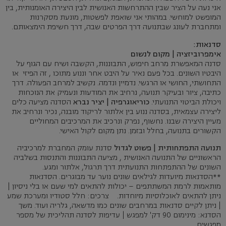
אני נעה על הציר שבין ההתרחשות האנושית לבין היצירה האומנותית, בין
המופשט למוחשי. במהותי אני שואפת לפשטות, מונעת מסקרנות
ומתחברת לעונג שבתנועה דרך הפרטים שבה, דרך חשיפת הימצאותם.
סדנאות:
אימפרוביזציה | מקום לנשום
סדנה המאפשרת מרחב חיפוש, התבוננות, הקשבה ושיח עם הגוף על
היבטיו השונים. בכל פעם נאיר על היבט אחר וננוע מתוכו , זה הפיזי או
התחושתי, החושי או הרגשי. נדמיין ונדמה. נקשיב למרחב הפעולה. דרך
כתיבה, ציור ובעיקר תנועה, נרחיב את המודעות ונעמיק את הנוכחות
ויכולת הביטוי התנועתי.
כוריאוגרפיה | יציר נברא
הסדנה מציעה כלים
ליצירה עצמאית, בסדנה ננוע בין אלתור לריקוד מובנה, נכיר ונרחיב את
מעיין היצירה שבנו. נחשוף, נפרק ונרכיב את המרכיבים המחוליים
הקשורים בתנועה, בחלל ובזמן. נתן מקום לקול האישי.
תנועה התפתחותית | פשוט לגדול
סדנת עומק המחברת למרכיביה
הראשוניים של התנועה האנושית , מציעה התבוננות והתנסות בשלביה
השונים של ההתפתחות התנועתית דרך תרגול, אלתור ומגע.
**הסדנאות מיועדות לגילאים שונים נוער עד מבוגרים. הסדנאות
מותאמות לרמת המשתתפים – יכולות להתאים למי שעם או בלי ניסיון |
ניתן להתאים לאוכלוסיות מיוחדות. צרכים: חלל סטודיו ומערכת שמע
| ניתן לקיים סדנאות במרחבים שונים כמו מדשאה, גלריה ועוד. משך
הסדנא: מינימום 90 דק' למפגש | עדיפות לסדנה תהליכית של מספר
מפגשים.