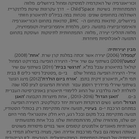
וכוריאוגרפיה של האקדמיה למוסיקה ומחול בירושלים. מלווה
התפתחותית בשיטת Child'Space – דרך עקרונות שיטת פלדנקרייז.
השתלמה בתחומים שונים: נוכחות במה בביה"ס לתיאטרון חזותי
בירושלים, סדנאות בתחום ה- BMC, סדנאות בתחום הכוריאוגרפיה
והאימפרוביזציה בתנועה. כיום, מלמדת אימפרוביזציה וקומפוזיציה,
מלווה תהליכי יצירה , מלווה התפתחותית לתינוקות ועוסקת בתחום
התנועה לאוכלוסיות מיוחדות.
מבין יצירותיה:
'קפפלה'
(2006) יצירה אשר זכתה במלגת קרן שרת.
'אחת'
(2008).
'כמעט'
(2009) בשיתוף עם שיר אייל- היצירה הופיעה בפרויקט המחול
קולאז' בתיאטרון ענבל בת"א.
'תרגשי בבית'
(2011) בשיתוף עם שיר
אייל- היצירה הופיעה במחול שלם בי-ם ,פסטיבל ניסוי כלים 8 בבית
תמי ת"א, תיאטרון זיקית בתפן.
'אורח ביום הולדת'
(2012) מיצג הנוצר
בשיתוף שירלי פרידריך רוסמן עבור תחרות המיצגים לציון 100 שנה
להולדת לאה גולדברג של החוג ללימודי תיאטרון באוניברסיטה העברית
ב-ם.
'האגן הגדול
' (2013-2016) , אחת מיוצרות הקבוצה
'האגן
הגדול'
חמש נשים הרוקדות ויוצרות יחד כקולקטיב. היצירה הופיעה
במתחם הרכבת י-ם.
בעיניי,
תנועה אינה מתקיימת רק בכותלי הסטודיו,
תנועה מתקיימת בכל מקום ובכל רגע, היא חלק אינטגראלי מחיי היום
יום שלנו, מההוויה שלנו, מההתפתחות שלנו. בכל אחת מתנועותינו
השגרתיות מאוגדים אלמנטים קסומים אשר בנויים מיסודות פשוטים
ובאותה נשימה גם בעלי מורכבות אדירה. ואני, מצויה בדיאלוג תמידי ביו
איכויותיה של השפה היומיומית, הפונקציונאלית, הטבעית, לזו הריקודית.