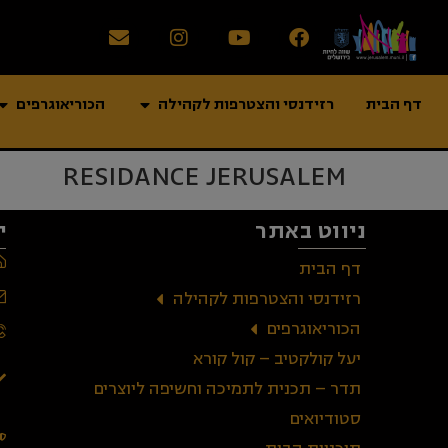
דף הבית
רזידנסי והצטרפות לקהילה
הכוריאוגרפים
RESIDANCE JERUSALEM
ניווט באתר
י
דף הבית
רזידנסי והצטרפות לקהילה
הכוריאוגרפים
יעל קולקטיב – קול קורא
תדר – תכנית לתמיכה וחשיפה ליוצרים
סטודיואים