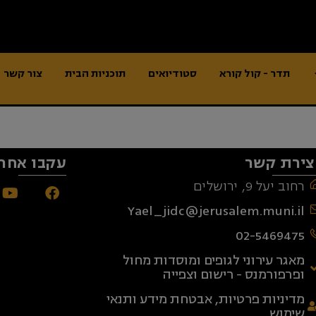
תדר - קול קורא
סטודיואים
תוכניות הבית
צור קשר
צירת קשר
עקבו אחרי
רחוב יעל 9, ירושלים
Yael_jidc@jerusalem.muni.il
02-5469475
מאגר עירוני לגופים ומוסדות מחול
ופרפורמנס - רישום וצפייה
מדיניות פרטיות, אבטחת מידע ותנאי
שימוש