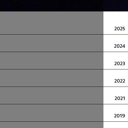
START
ART
גוף.
קפה.
תרבות
בשכונות
2021
מחול
עכשווי
בתחנת
הדלק,
פרפורמנס
בבית
הקפה
וליד
המספרה,
מחול