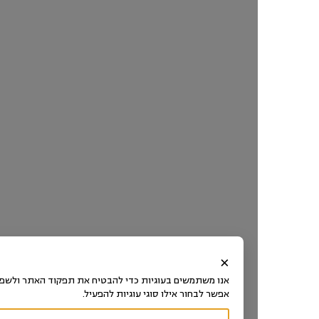
טל.
×
שותפים
אנו משתמשים בעוגיות כדי להבטיח את תפקוד האתר ולשפר את חוויית ה
לעשייה:
אפשר לבחור אילו סוגי עוגיות להפעיל.
אגף
קידום