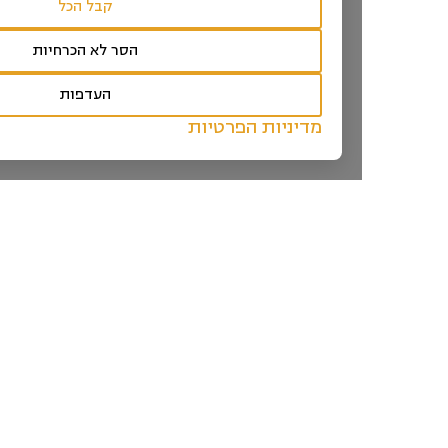
קבל הכל
עסקים
–
הסר לא הכרחיות
עיריית
ירושלים
//
העדפות
רשות
מדיניות הפרטיות
הצעירים
,
שכונה
צעירה
–
עיריית
ירושלים
//
מנהל
קהילתי
גילה
ו
מנהל
קהילתי
לב
העיר
ו