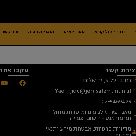
תדר - קול קורא
סטודיואים
תוכניות הבית
צור קשר
צירת קשר
עקבו אחרי
רחוב יעל 9, ירושלים
Yael_jidc@jerusalem.muni.il
02-5469475
מאגר עירוני לגופים ומוסדות מחול
ופרפורמנס - רישום וצפייה
מדיניות פרטיות, אבטחת מידע ותנאי
שימוש