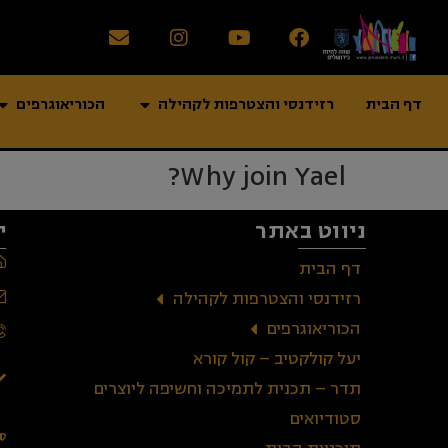
דף הבית
רזידנסי והצטרפות לקהילה
הכוריאוגרפים
Why join Yael?
ניווט באתר
י
דף הבית
רזידנסי והצטרפות לקהילה
הכוריאוגרפים
יעל קולקטיב – קול קורא
תדר – תכנית לתמיכה וחשיפה ליוצרים
סטודיואים