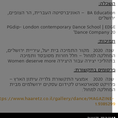
כלה
:
BA Education – האוניברסיטה העברית, הר הצופים,
ושלים
PGdip- London contemporary Dance School | ED
Dance Company 2
יכות
:
שנה 2020 מקור התמיכה בית יעל, עיריית ירושלים,
חלקה למחול – חלל חזרות מסובסד ותמיכה
ליכי יצירה עבור היצירה Women deserve more
סומים בתקשורת
:
שנה 2020 אמצעי התקשורת גלריה עיתון הארץ –
ויקט סטארטארט לקידום עסקים ירושלמים מבית
חלקה למחול:
https://www.haaretz.co.il/gallery/dance/MAGAZINE
1.93852