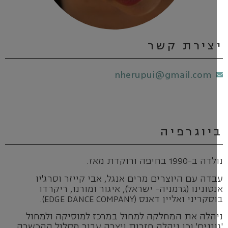
צירת קשר
nherupui@gmail.com
יוגרפיה
ב-1990 בחיפה ורוקדת מאז.
דה עם היוצרים מרים אנגל, אבי קייזר וסרג'יו
טונינו (גרמניה- ישראל), איגור ומורנו, ריקרדו
קריני ואליין דאנס (EDGE DANCE COMPANY).
הלה את המחלקה למחול במרכז למוסיקה ולמחול
וננים' וכן ניהלה חזרות ויצרה עבור מסלול ההכשרה