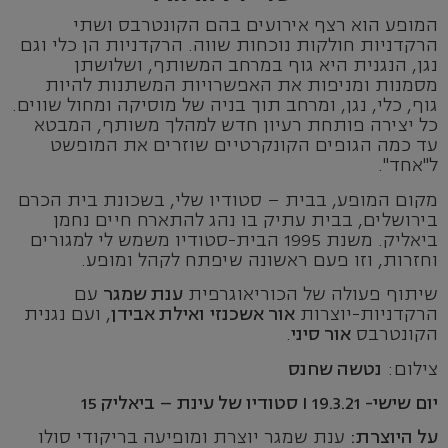
המופע הוא רצף אירועים בהם הקונטרבס ושתי
הרקדניות חולקות נוכחות שווה. הרקדניות הן כלי וגם
נגן, הנגנית היא גוף במרחב המשותף, ושלושתן
מסמנות ומניפות את האפשרויות המשתנות להיות
גוף, כלי, נגן, ומרחב תוך בניה של מוסיקה ומחול שווים.
כל יצירה פותחת רעיון חדש למהלך משותף, המבטא
עד כמה הגופים הקונקרטיים שוזרים את המופשט
ל"אחד".
מקום המופע, בבית – סטודיו שלי, בשכונת בית הכרם
בירושלים, בבית עתיק בו נהג להתארח חיים נחמן
ביאליק. משנת 1995 הבית-סטודיו משמש לי למגורים
וחזרות, וזו פעם ראשונה שיפתח לקהל ומופע.
שיתוף פעולה של הכוריאוגרפית
ענת שמגר
עם
הרקדניות-יוצרות
אור אשכנזי
ואילת אבידן
, ועם נגנית
הקונטרבס
אור סיני
.
צילום:
נטשה שחנס
יום שישי- 19.3.21 I סטודיו של עינת – ביאליק 15
על היוצרת:
ענת שמגר יוצרת ומופיעה בריקודי סולו