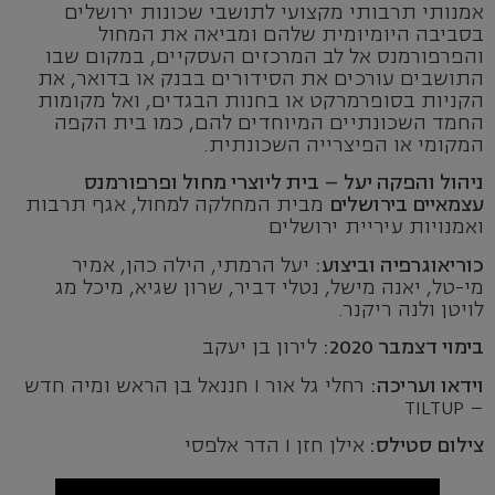
אמנותי תרבותי מקצועי לתושבי שכונות ירושלים
בסביבה היומיומית שלהם ומביאה את המחול
והפרפורמנס אל לב המרכזים העסקיים, במקום שבו
התושבים עורכים את הסידורים בבנק או בדואר, את
הקניות בסופרמרקט או בחנות הבגדים, ואל מקומות
החמד השכונתיים המיוחדים להם, כמו בית הקפה
המקומי או הפיצרייה השכונתית.
ניהול והפקה יעל – בית ליוצרי מחול ופרפורמנס
עצמאיים בירושלים
מבית המחלקה למחול, אגף תרבות
ואמנויות עיריית ירושלים
כוריאוגרפיה וביצוע:
יעל הרמתי, הילה כהן, אמיר
מי-טל, יאנה מישל, נטלי דביר, שרון שגיא, מיכל מג
לויטן ולנה ריקנר.
בימוי דצמבר 2020:
לירון בן יעקב
וידאו ועריכה:
רחלי גל אור I חננאל בן הראש ומיה חדש
– TILTUP
צילום סטילס:
אילן חזן I הדר אלפסי