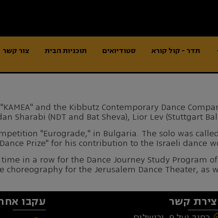
תדר - קול קורא
סטודיואים
תוכניות הבית
צור קשר
"KAMEA" and the Kibbutz Contemporary Dance Company.
Idan Sharabi (NDT and Bat Sheva), Lior Lev (Stuttgart Ba
competition "Eurograde," in Bulgaria. The solo was call
Dance Prize" for his contribution to the Israeli dance w
th time in a row for the Dance Journey Study Program 
e choreography for the Jerusalem Dance Theater, as we
צירת קשר
עקבו אחרי
רחוב יעל 9, ירושלים