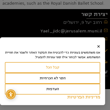
academies, such as the Royal Danish Ballet School.
יצירת קשר
רחוב יעל 9, ירושלים
Yael_jidc@jerusalem.muni.il
02-5469475
×
מאגר עירוני לגופים ומוסדות מחול ופרפורמנס -
רישום וצפייה
אנו משתמשים בעוגיות כדי להבטיח את תפקוד האתר ולשפר את חוויית
המשתמש. אפשר לבחור אילו סוגי עוגיות להפעיל.
מדיניות פרטיות, אבטחת מידע ותנאי שימוש
קבל הכל
עקבו אחרינו
הסר לא הכרחיות
העדפות
מדיניות הפרטיות