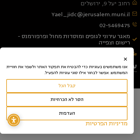
רחוב יעל 9, ירושלים
Yael_jidc@jerusalem.muni.il
02-5469475
מאגר עירוני לגופים ומוסדות מחול ופרפורמנס -
רישום וצפייה
מדיניות פרטיות, אבטחת מידע ותנאי שימוש
×
עקבו אחרינו
אנו משתמשים בעוגיות כדי להבטיח את תפקוד האתר ולשפר את חוויית
המשתמש. אפשר לבחור אילו סוגי עוגיות להפעיל.
קבל הכל
הסר לא הכרחיות
העדפות
מדיניות הפרטיות