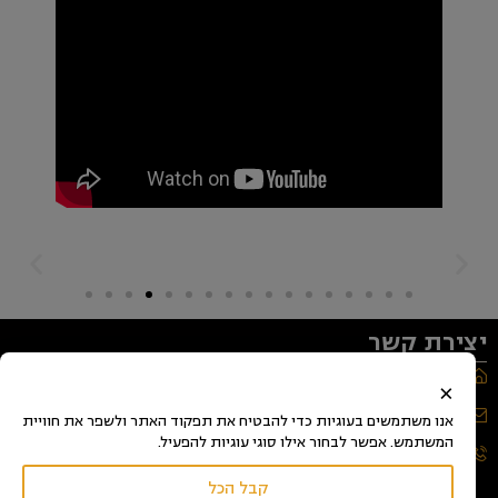
יצירת קשר
רחוב יעל 9, ירושלים
×
Yael_jidc@jerusalem.muni.il
אנו משתמשים בעוגיות כדי להבטיח את תפקוד האתר ולשפר את חוויית
המשתמש. אפשר לבחור אילו סוגי עוגיות להפעיל.
02-5469475
קבל הכל
מאגר עירוני לגופים ומוסדות מחול ופרפורמנס -