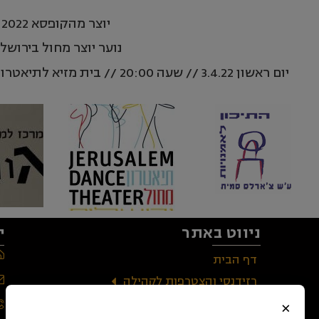
יוצר מהקופסא 2022
נוער יוצר מחול בירושלי
יום ראשון 3.4.22 // שעה 20:00 // בית מזיא לתיאטרון, רחוב מסילת ישרים 18, ירושלים
ניווט באתר
י
דף הבית
רזידנסי והצטרפות לקהילה
הכוריאוגרפים
×