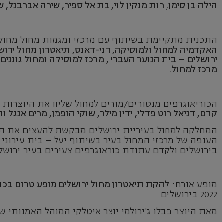
הילה בן סימן, רות מנקין לוי, בת אל ספיר, שירה אברבנל, 
התכנית מתקיימת בשיתוף עם מרכזי ומגמות מחול מחול 
האקדמיה למחול ולמוסיקה, דני-דאנס, תיאטרון מחול ירו
ירושלים – בית הנוער העברי , מרכז למוסיקה ומחול גונני
מרכז למחול.
הכוריאוגרפים מנטורים/מורים למחול שליוו את היוצרות 
קדם, דניאל רוט פדלי, ידין מילר, שוקי הופמן, מרים אנגל ו
המחלקה למחול בעיריית ירושלים מבקשת להעצים את תח
הענפה של מרכזי המחול בעיר בשיתוף יעל – בית עירוני 
בירושלים ולקדם עתודת כוראוגרפים צעירים בעיר ירוש
מופע אורח:
להקת תיאטרון מחול ירושלים מופע טרום בכו
2022 בירושלים.
מאת היוצר פבלו ג'ירולמי יוצר איטלקי המנהל האמנותי של