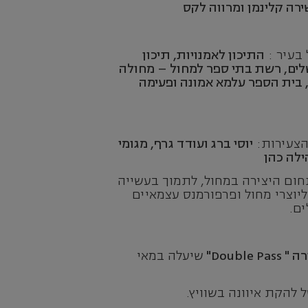
שירה קלינמן ומרווה לקס
בעיר :
התיכון לאמנויות, תיכון
שלים, רשת בתי ספר למחול – מחולה
ם, בית הספר עלמא אמונה ופעימה
הצעירות:
יוסי ברג ועודד גרף, מגומי
הילה כהן
ום היצירה במחול, לתמוך בעשייה
ליוצרי מחול ופרפורמנס עצמאיים
לים.
רה "
Double Pass
"
שיעלה במאי
 להקת איוונה בשוויץ.