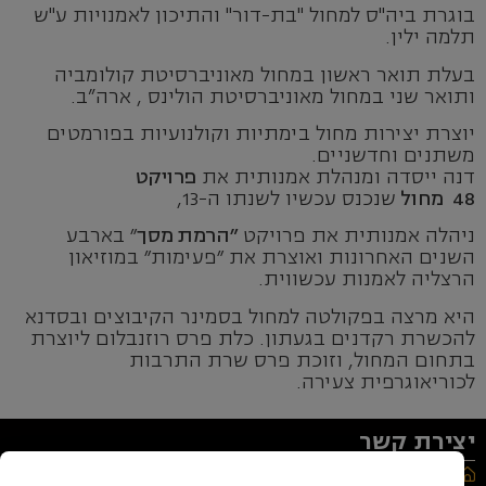
בוגרת ביה"ס למחול "בת-דור" והתיכון לאמנויות ע"ש
תלמה ילין.
בעלת תואר ראשון במחול מאוניברסיטת קולומביה
ותואר שני במחול מאוניברסיטת הולינס , ארה”ב.
יוצרת יצירות מחול בימתיות וקולנועיות בפורמטים
משתנים וחדשניים.
דנה ייסדה ומנהלת אמנותית את
פרויקט
48 מחול
שנכנס עכשיו לשנתו ה-13,
ניהלה אמנותית את פרויקט
״הרמת מסך
״ בארבע
השנים האחרונות ואוצרת את ״פעימות״ במוזיאון
הרצליה לאמנות עכשווית.
היא מרצה בפקולטה למחול בסמינר הקיבוצים ובסדנא
להכשרת רקדנים בגעתון. כלת פרס רוזנבלום ליוצרת
בתחום המחול, וזוכת פרס שרת התרבות
לכוריאוגרפית צעירה.
יצירת קשר
רחוב יעל 9, ירושלים